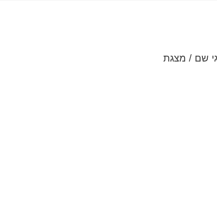
גי שם / מצגת