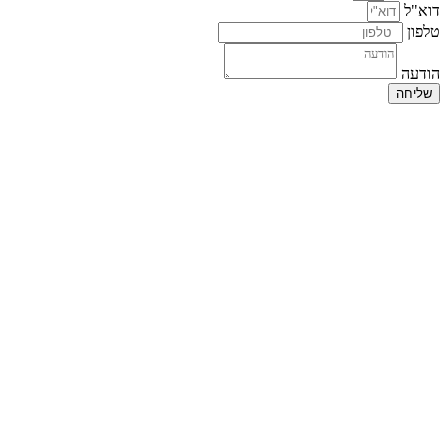
דוא"ל
טלפון
הודעה
שליחה