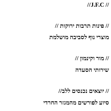
// J.F.C//
// פינות תרבות ירוקות //
מוצרי נוף לסביבה מושלמת
// מור וקינמון //
שירותי הסעדה
// יוצאים נכנסים ללב//
סיוע לפורשים מהמגזר החרדי