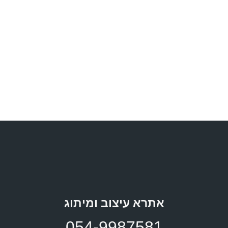
תכנון כאן ועכשיו - מינהל התכנון
דפי תוכן לאתר
אתרא עיצוב ומיתוג
054-9987581