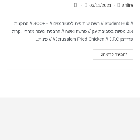
03/11/2021
shifra
// Student Hub // רשת שיתופית לסטודנטים // SCOPE // התקנות
אוטומטיות בסביבת ענן // פרשה ואשה // הרבנית ימימה מזרחי ויקרת
פרידמן Jerusalem Fried Chicken // J.F.C// // פינות…
להמשך קריאה